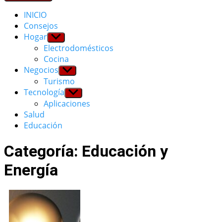
INICIO
Consejos
Hogar
Show
sub
Electrodomésticos
menu
Cocina
Negocios
Show
sub
Turismo
menu
Tecnología
Show
sub
Aplicaciones
menu
Salud
Educación
Categoría: Educación y
Energía