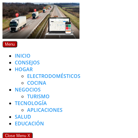
Skip
to
content
Menu
INICIO
CONSEJOS
HOGAR
ELECTRODOMÉSTICOS
COCINA
NEGOCIOS
TURISMO
TECNOLOGÍA
APLICACIONES
SALUD
EDUCACIÓN
Close Menu
X