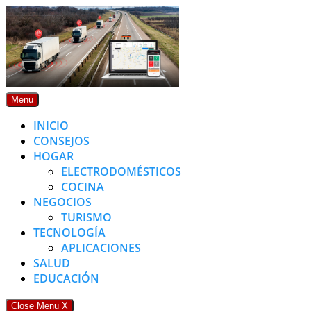
Skip
to
content
Menu
INICIO
CONSEJOS
HOGAR
ELECTRODOMÉSTICOS
COCINA
NEGOCIOS
TURISMO
TECNOLOGÍA
APLICACIONES
SALUD
EDUCACIÓN
Close Menu
X