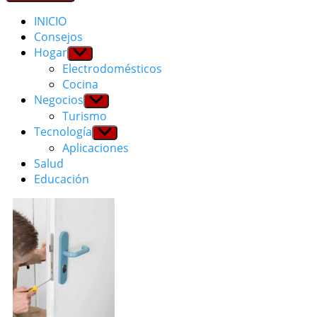
INICIO
Consejos
Hogar
Show
sub
Electrodomésticos
menu
Cocina
Negocios
Show
sub
Turismo
menu
Tecnología
Show
sub
Aplicaciones
menu
Salud
Educación