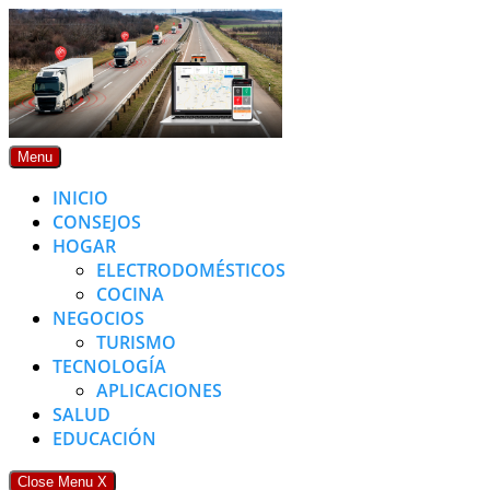
Skip
to
content
Menu
INICIO
CONSEJOS
HOGAR
ELECTRODOMÉSTICOS
COCINA
NEGOCIOS
TURISMO
TECNOLOGÍA
APLICACIONES
SALUD
EDUCACIÓN
Close Menu
X