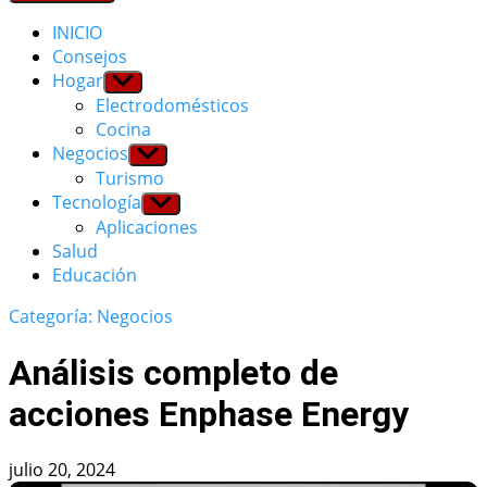
INICIO
Consejos
Hogar
Show
sub
Electrodomésticos
menu
Cocina
Negocios
Show
sub
Turismo
menu
Tecnología
Show
sub
Aplicaciones
menu
Salud
Educación
Categoría: Negocios
Análisis completo de
acciones Enphase Energy
julio 20, 2024