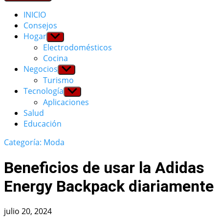
INICIO
Consejos
Hogar
Show
sub
Electrodomésticos
menu
Cocina
Negocios
Show
sub
Turismo
menu
Tecnología
Show
sub
Aplicaciones
menu
Salud
Educación
Categoría: Moda
Beneficios de usar la Adidas
Energy Backpack diariamente
julio 20, 2024