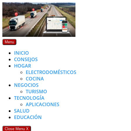
Skip
to
content
Menu
INICIO
CONSEJOS
HOGAR
ELECTRODOMÉSTICOS
COCINA
NEGOCIOS
TURISMO
TECNOLOGÍA
APLICACIONES
SALUD
EDUCACIÓN
Close Menu
X