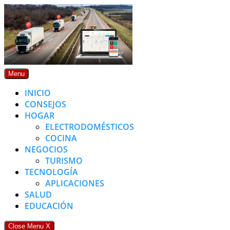
Skip
to
content
Menu
INICIO
CONSEJOS
HOGAR
ELECTRODOMÉSTICOS
COCINA
NEGOCIOS
TURISMO
TECNOLOGÍA
APLICACIONES
SALUD
EDUCACIÓN
Close Menu
X