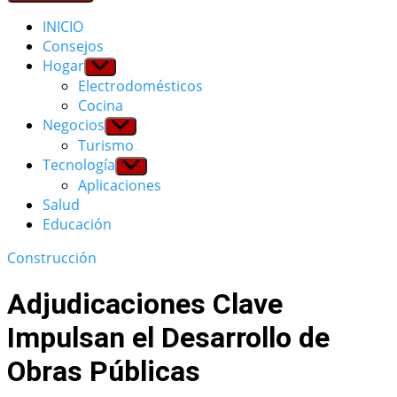
INICIO
Consejos
Hogar
Show
sub
Electrodomésticos
menu
Cocina
Negocios
Show
sub
Turismo
menu
Tecnología
Show
sub
Aplicaciones
menu
Salud
Educación
Construcción
Adjudicaciones Clave
Impulsan el Desarrollo de
Obras Públicas