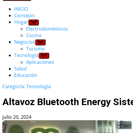
INICIO
Consejos
Hogar
Show
sub
Electrodomésticos
menu
Cocina
Negocios
Show
sub
Turismo
menu
Tecnología
Show
sub
Aplicaciones
menu
Salud
Educación
Categoría: Tecnología
Altavoz Bluetooth Energy Sis
julio 20, 2024