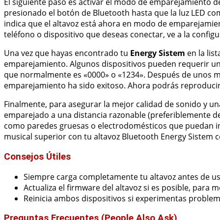
El siguiente paso es activar el modo de emparejamiento d
presionado el botón de Bluetooth hasta que la luz LED c
indica que el altavoz está ahora en modo de emparejamient
teléfono o dispositivo que deseas conectar, ve a la config
Una vez que hayas encontrado tu
Energy Sistem
en la lis
emparejamiento. Algunos dispositivos pueden requerir un 
que normalmente es «0000» o «1234». Después de unos mo
emparejamiento ha sido exitoso. Ahora podrás reproducir 
Finalmente, para asegurar la mejor calidad de sonido y una
emparejado a una distancia razonable (preferiblemente d
como paredes gruesas o electrodomésticos que puedan inte
musical superior con tu altavoz Bluetooth Energy Sistem
Consejos Útiles
Siempre carga completamente tu altavoz antes de us
Actualiza el firmware del altavoz si es posible, para 
Reinicia ambos dispositivos si experimentas proble
Preguntas Frecuentes (People Also Ask)