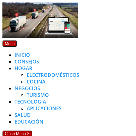
Skip
to
content
Menu
INICIO
CONSEJOS
HOGAR
ELECTRODOMÉSTICOS
COCINA
NEGOCIOS
TURISMO
TECNOLOGÍA
APLICACIONES
SALUD
EDUCACIÓN
Close Menu
X