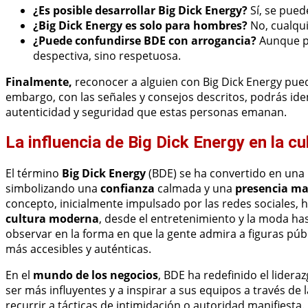
¿Es posible desarrollar Big Dick Energy?
Sí, se pued
¿Big Dick Energy es solo para hombres?
No, cualqui
¿Puede confundirse BDE con arrogancia?
Aunque pu
despectiva, sino respetuosa.
Finalmente,
reconocer a alguien con Big Dick Energy pued
embargo, con las señales y consejos descritos, podrás ident
autenticidad y seguridad que estas personas emanan.
La influencia de Big Dick Energy en la c
El término
Big Dick Energy
(BDE) se ha convertido en una p
simbolizando una
confianza
calmada y una
presencia ma
concepto, inicialmente impulsado por las redes sociales
cultura moderna
, desde el entretenimiento y la moda hast
observar en la forma en que la gente admira a figuras pú
más accesibles y auténticas.
En el
mundo de los negocios
, BDE ha redefinido el lidera
ser más influyentes y a inspirar a sus equipos a través de 
recurrir a tácticas de intimidación o autoridad manifiest