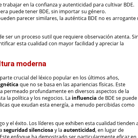
e trabajar en la confianza y autenticidad para cultivar BDE.
era puede tener BDE, sin importar su género.
eden parecer similares, la auténtica BDE no es arrogante 
e ser un proceso sutil que requiere observación atenta. Si
ificar esta cualidad con mayor facilidad y apreciar la
ultura moderna
arte crucial del léxico popular en los últimos años,
gnética
que no se basa en las apariencias físicas. Este
, ha permeado profundamente en diversos aspectos de la
a la política y los negocios. La
influencia
de BDE se puede
blicas que exudan esta energía, a menudo percibidas como
zgo y el éxito. Los líderes que exhiben esta cualidad tienden 
la
seguridad silenciosa
y la
autenticidad
, en lugar de
a. Este enfoque ha demostrado ser particularmente eficaz en