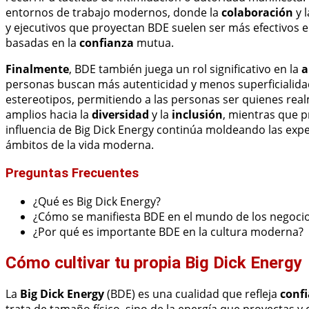
entornos de trabajo modernos, donde la
colaboración
y 
y ejecutivos que proyectan BDE suelen ser más efectivos e
basadas en la
confianza
mutua.
Finalmente
, BDE también juega un rol significativo en la
a
personas buscan más autenticidad y menos superficialidad
estereotipos, permitiendo a las personas ser quienes re
amplios hacia la
diversidad
y la
inclusión
, mientras que 
influencia de Big Dick Energy continúa moldeando las exp
ámbitos de la vida moderna.
Preguntas Frecuentes
¿Qué es Big Dick Energy?
¿Cómo se manifiesta BDE en el mundo de los negoci
¿Por qué es importante BDE en la cultura moderna?
Cómo cultivar tu propia Big Dick Energy
La
Big Dick Energy
(BDE) es una cualidad que refleja
conf
trata de tamaño físico, sino de la energía que proyectas y