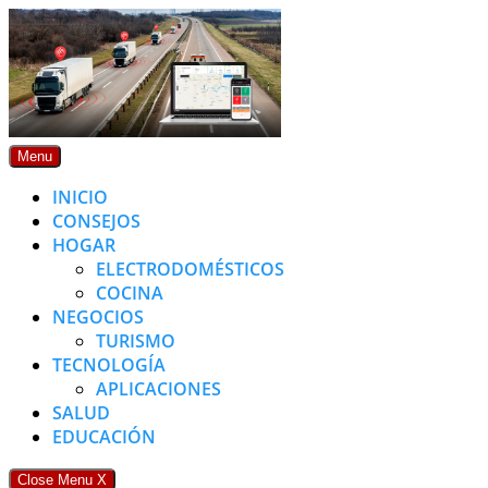
Skip
to
content
Menu
INICIO
CONSEJOS
HOGAR
ELECTRODOMÉSTICOS
COCINA
NEGOCIOS
TURISMO
TECNOLOGÍA
APLICACIONES
SALUD
EDUCACIÓN
Close Menu
X