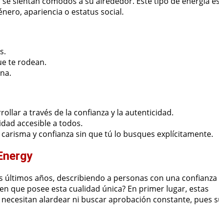
 se sientan cómodos a su alrededor. Este tipo de energía e
nero, apariencia o estatus social.
s.
ue te rodean.
rna.
ollar a través de la confianza y la autenticidad.
idad accesible a todos.
arisma y confianza sin que tú lo busques explícitamente.
Energy
s últimos años, describiendo a personas con una confianza
en que posee esta cualidad única? En primer lugar, estas
 necesitan alardear ni buscar aprobación constante, pues 