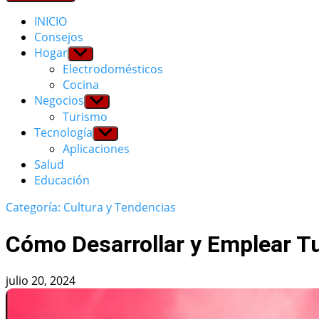
INICIO
Consejos
Hogar
Show
sub
Electrodomésticos
menu
Cocina
Negocios
Show
sub
Turismo
menu
Tecnología
Show
sub
Aplicaciones
menu
Salud
Educación
Categoría: Cultura y Tendencias
Cómo Desarrollar y Emplear Tu
julio 20, 2024