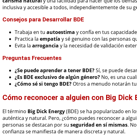
carisma natural
y una facilidad para hacer que los demás
inclusiva y accesible a todos, independientemente de su gé
Consejos para Desarrollar BDE
Trabaja en tu
autoestima
y confía en tus capacidade
Practica la
empatía
y sé genuino con las personas q
Evita la
arrogancia
y la necesidad de validación exte
Preguntas Frecuentes
¿Se puede aprender a tener BDE?
Sí, se puede desarr
¿Es BDE exclusivo de algún género?
No, es una cual
¿Cómo sé si tengo BDE?
Otros a menudo notarán tu c
Cómo reconocer a alguien con Big Dick 
El término
Big Dick Energy
(BDE) se ha popularizado en lo
auténtica y natural. Pero, ¿cómo puedes reconocer a algui
personas se destacan por su
seguridad en sí mismas
. No
confianza se manifiesta de manera discreta y natural.