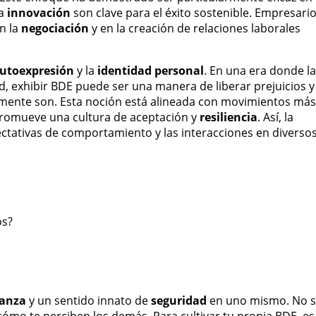
la
innovación
son clave para el éxito sostenible. Empresari
n la
negociación
y en la creación de relaciones laborales
utoexpresión
y la
identidad personal
. En una era donde l
, exhibir BDE puede ser una manera de liberar prejuicios y
almente son. Esta noción está alineada con movimientos más
promueve una cultura de aceptación y
resiliencia
. Así, la
ectativas de comportamiento y las interacciones en diverso
os?
ianza
y un sentido innato de
seguridad
en uno mismo. No 
 cómo te perciben los demás. Para cultivar tu propia BDE, es