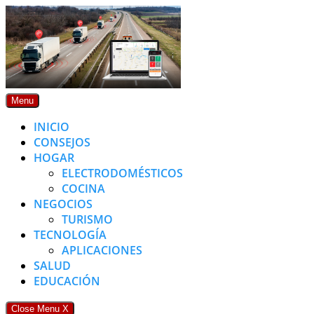
Skip
to
content
Menu
INICIO
CONSEJOS
HOGAR
ELECTRODOMÉSTICOS
COCINA
NEGOCIOS
TURISMO
TECNOLOGÍA
APLICACIONES
SALUD
EDUCACIÓN
Close Menu
X