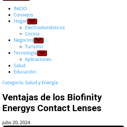
INICIO
Consejos
Hogar
Show
sub
Electrodomésticos
menu
Cocina
Negocios
Show
sub
Turismo
menu
Tecnología
Show
sub
Aplicaciones
menu
Salud
Educación
Categoría: Salud y Energía
Ventajas de los Biofinity
Energys Contact Lenses
julio 20, 2024