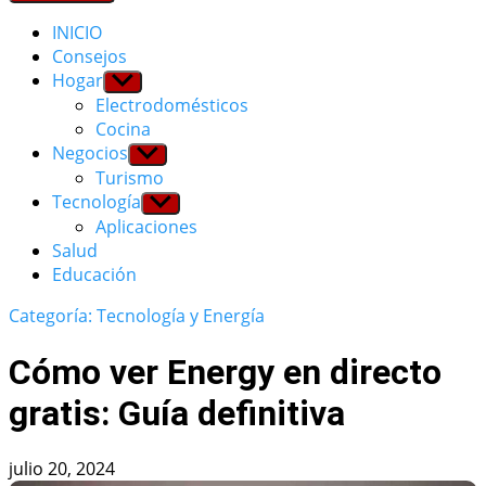
INICIO
Consejos
Hogar
Show
sub
Electrodomésticos
menu
Cocina
Negocios
Show
sub
Turismo
menu
Tecnología
Show
sub
Aplicaciones
menu
Salud
Educación
Categoría: Tecnología y Energía
Cómo ver Energy en directo
gratis: Guía definitiva
julio 20, 2024