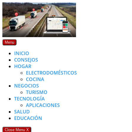
Skip
to
content
Menu
INICIO
CONSEJOS
HOGAR
ELECTRODOMÉSTICOS
COCINA
NEGOCIOS
TURISMO
TECNOLOGÍA
APLICACIONES
SALUD
EDUCACIÓN
Close Menu
X