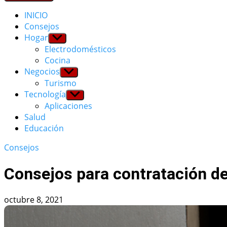
INICIO
Consejos
Hogar
Show
sub
Electrodomésticos
menu
Cocina
Negocios
Show
sub
Turismo
menu
Tecnología
Show
sub
Aplicaciones
menu
Salud
Educación
Consejos
Consejos para contratación de
octubre 8, 2021