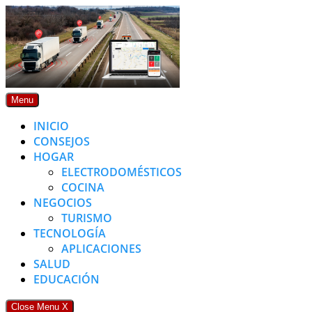
Skip
to
content
Menu
INICIO
CONSEJOS
HOGAR
ELECTRODOMÉSTICOS
COCINA
NEGOCIOS
TURISMO
TECNOLOGÍA
APLICACIONES
SALUD
EDUCACIÓN
Close Menu
X