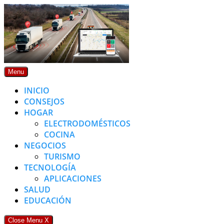
Skip
to
content
Menu
INICIO
CONSEJOS
HOGAR
ELECTRODOMÉSTICOS
COCINA
NEGOCIOS
TURISMO
TECNOLOGÍA
APLICACIONES
SALUD
EDUCACIÓN
Close Menu
X