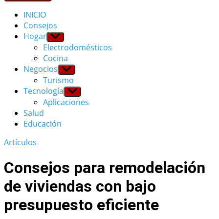
INICIO
Consejos
Hogar
Show
sub
Electrodomésticos
menu
Cocina
Negocios
Show
sub
Turismo
menu
Tecnología
Show
sub
Aplicaciones
menu
Salud
Educación
Artículos
Consejos para remodelación
de viviendas con bajo
presupuesto eficiente