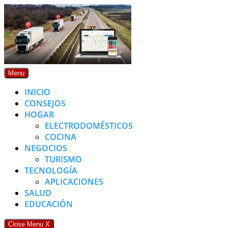
Skip
to
content
Menu
INICIO
CONSEJOS
HOGAR
ELECTRODOMÉSTICOS
COCINA
NEGOCIOS
TURISMO
TECNOLOGÍA
APLICACIONES
SALUD
EDUCACIÓN
Close Menu
X