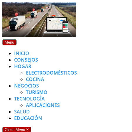
Skip
to
content
Menu
INICIO
CONSEJOS
HOGAR
ELECTRODOMÉSTICOS
COCINA
NEGOCIOS
TURISMO
TECNOLOGÍA
APLICACIONES
SALUD
EDUCACIÓN
Close Menu
X