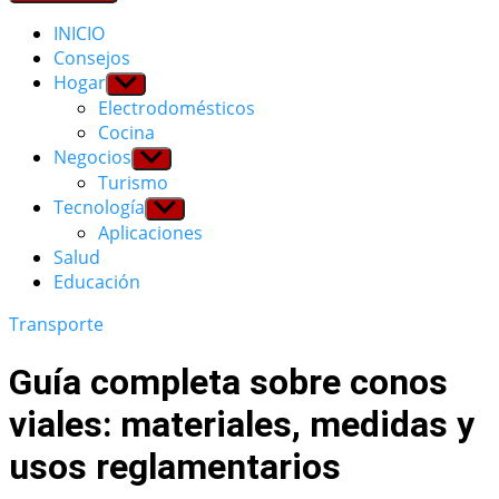
INICIO
Consejos
Hogar
Show
sub
Electrodomésticos
menu
Cocina
Negocios
Show
sub
Turismo
menu
Tecnología
Show
sub
Aplicaciones
menu
Salud
Educación
Transporte
Guía completa sobre conos
viales: materiales, medidas y
usos reglamentarios