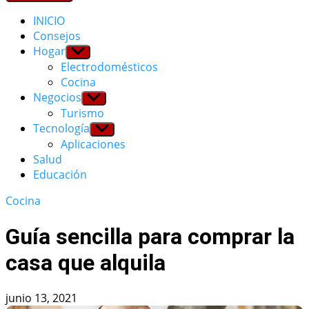
INICIO
Consejos
Hogar
Show
sub
Electrodomésticos
menu
Cocina
Negocios
Show
sub
Turismo
menu
Tecnología
Show
sub
Aplicaciones
menu
Salud
Educación
Cocina
Guía sencilla para comprar la
casa que alquila
junio 13, 2021