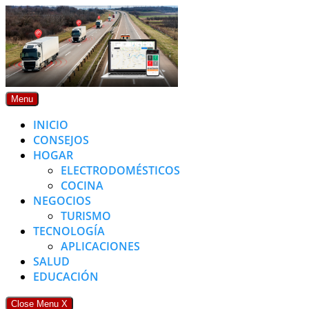
Skip
to
content
Menu
INICIO
CONSEJOS
HOGAR
ELECTRODOMÉSTICOS
COCINA
NEGOCIOS
TURISMO
TECNOLOGÍA
APLICACIONES
SALUD
EDUCACIÓN
Close Menu
X