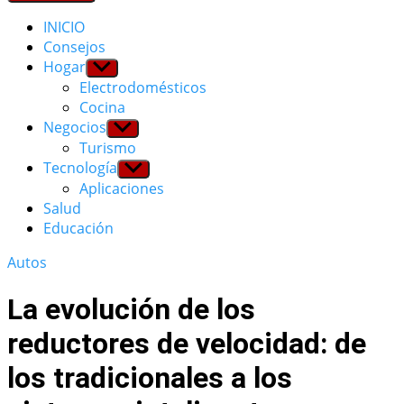
INICIO
Consejos
Hogar
Show
sub
Electrodomésticos
menu
Cocina
Negocios
Show
sub
Turismo
menu
Tecnología
Show
sub
Aplicaciones
menu
Salud
Educación
Autos
La evolución de los
reductores de velocidad: de
los tradicionales a los