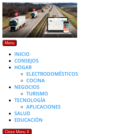
Skip
to
content
Menu
INICIO
CONSEJOS
HOGAR
ELECTRODOMÉSTICOS
COCINA
NEGOCIOS
TURISMO
TECNOLOGÍA
APLICACIONES
SALUD
EDUCACIÓN
Close Menu
X