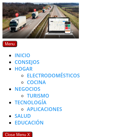
Skip
to
content
Menu
INICIO
CONSEJOS
HOGAR
ELECTRODOMÉSTICOS
COCINA
NEGOCIOS
TURISMO
TECNOLOGÍA
APLICACIONES
SALUD
EDUCACIÓN
Close Menu
X