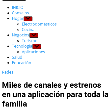
INICIO
Consejos
Hogar
Show
sub
Electrodomésticos
menu
Cocina
Negocios
Show
sub
Turismo
menu
Tecnología
Show
sub
Aplicaciones
menu
Salud
Educación
Redes
Miles de canales y estrenos
en una aplicación para toda la
familia