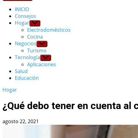
INICIO
Consejos
Hogar
Show
sub
Electrodomésticos
menu
Cocina
Negocios
Show
sub
Turismo
menu
Tecnología
Show
sub
Aplicaciones
menu
Salud
Educación
Hogar
¿Qué debo tener en cuenta al c
agosto 22, 2021