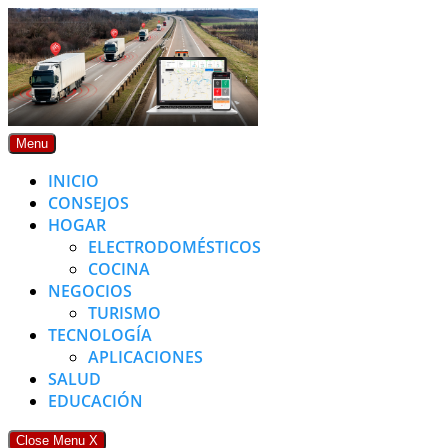
Skip
to
content
Menu
INICIO
CONSEJOS
HOGAR
ELECTRODOMÉSTICOS
COCINA
NEGOCIOS
TURISMO
TECNOLOGÍA
APLICACIONES
SALUD
EDUCACIÓN
Close Menu
X