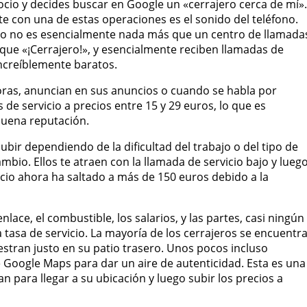
cio y decides buscar en Google un «cerrajero cerca de mí».
e con una de estas operaciones es el sonido del teléfono.
io no es esencialmente nada más que un centro de llamada
que «¡Cerrajero!», y esencialmente reciben llamadas de
increíblemente baratos.
oras, anuncian en sus anuncios o cuando se habla por
 de servicio a precios entre 15 y 29 euros, lo que es
uena reputación.
bir dependiendo de la dificultad del trabajo o del tipo de
mbio. Ellos te atraen con la llamada de servicio bajo y lueg
ecio ahora ha saltado a más de 150 euros debido a la
lace, el combustible, los salarios, y las partes, casi ningún
a tasa de servicio. La mayoría de los cerrajeros se encuentr
estran justo en su patio trasero. Unos pocos incluso
e Google Maps para dar un aire de autenticidad. Esta es una
 para llegar a su ubicación y luego subir los precios a