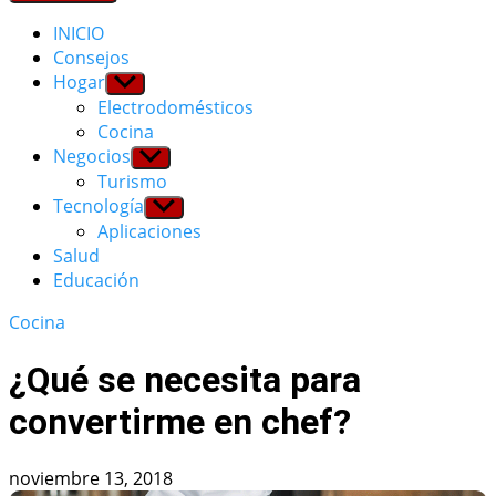
INICIO
Consejos
Hogar
Show
sub
Electrodomésticos
menu
Cocina
Negocios
Show
sub
Turismo
menu
Tecnología
Show
sub
Aplicaciones
menu
Salud
Educación
Cocina
¿Qué se necesita para
convertirme en chef?
noviembre 13, 2018