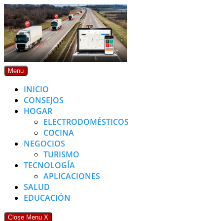
Skip
to
content
Menu
INICIO
CONSEJOS
HOGAR
ELECTRODOMÉSTICOS
COCINA
NEGOCIOS
TURISMO
TECNOLOGÍA
APLICACIONES
SALUD
EDUCACIÓN
Close Menu
X