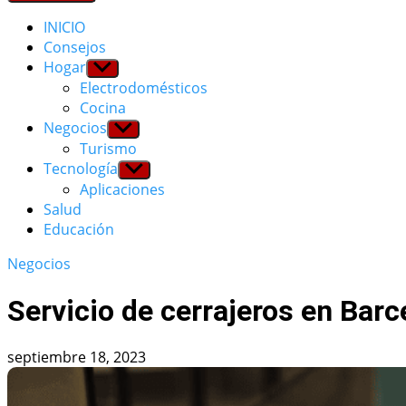
INICIO
Consejos
Hogar
Show
sub
Electrodomésticos
menu
Cocina
Negocios
Show
sub
Turismo
menu
Tecnología
Show
sub
Aplicaciones
menu
Salud
Educación
Negocios
Servicio de cerrajeros en Barc
septiembre 18, 2023