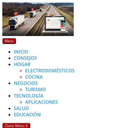
Skip
to
content
Menu
INICIO
CONSEJOS
HOGAR
ELECTRODOMÉSTICOS
COCINA
NEGOCIOS
TURISMO
TECNOLOGÍA
APLICACIONES
SALUD
EDUCACIÓN
Close Menu
X