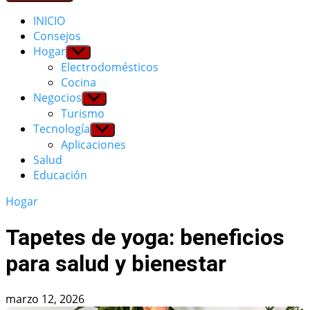
INICIO
Consejos
Hogar
Show
sub
Electrodomésticos
menu
Cocina
Negocios
Show
sub
Turismo
menu
Tecnología
Show
sub
Aplicaciones
menu
Salud
Educación
Hogar
Tapetes de yoga: beneficios
para salud y bienestar
marzo 12, 2026