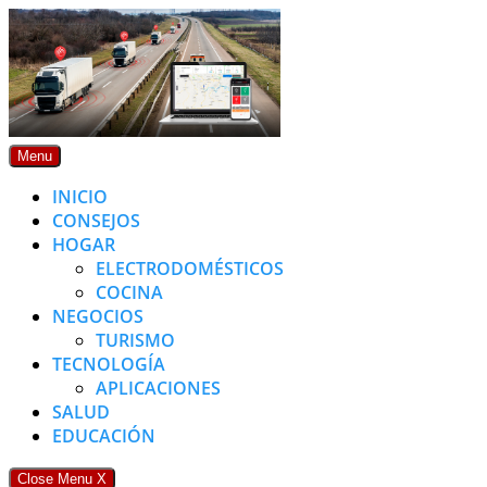
Skip
to
content
Menu
INICIO
CONSEJOS
HOGAR
ELECTRODOMÉSTICOS
COCINA
NEGOCIOS
TURISMO
TECNOLOGÍA
APLICACIONES
SALUD
EDUCACIÓN
Close Menu
X