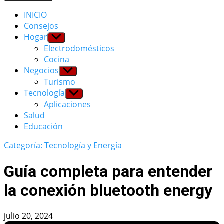
INICIO
Consejos
Hogar
Show
sub
Electrodomésticos
menu
Cocina
Negocios
Show
sub
Turismo
menu
Tecnología
Show
sub
Aplicaciones
menu
Salud
Educación
Categoría: Tecnología y Energía
Guía completa para entender
la conexión bluetooth energy
julio 20, 2024