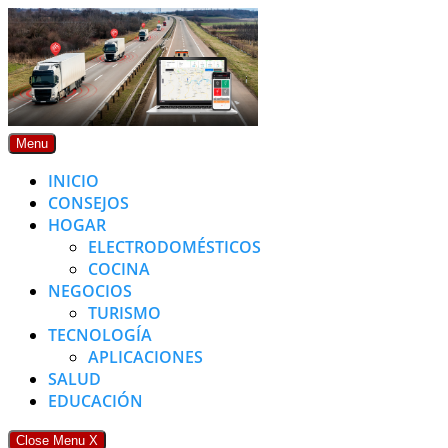
Skip
to
content
Menu
INICIO
CONSEJOS
HOGAR
ELECTRODOMÉSTICOS
COCINA
NEGOCIOS
TURISMO
TECNOLOGÍA
APLICACIONES
SALUD
EDUCACIÓN
Close Menu
X