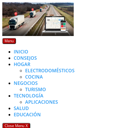
Skip
to
content
Menu
INICIO
CONSEJOS
HOGAR
ELECTRODOMÉSTICOS
COCINA
NEGOCIOS
TURISMO
TECNOLOGÍA
APLICACIONES
SALUD
EDUCACIÓN
Close Menu
X