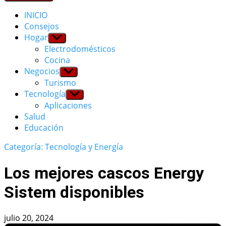
INICIO
Consejos
Hogar
Show
sub
Electrodomésticos
menu
Cocina
Negocios
Show
sub
Turismo
menu
Tecnología
Show
sub
Aplicaciones
menu
Salud
Educación
Categoría: Tecnología y Energía
Los mejores cascos Energy
Sistem disponibles
julio 20, 2024