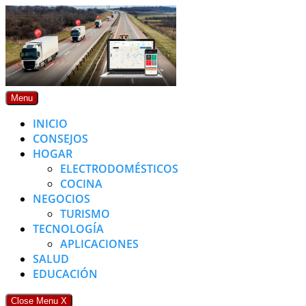
Skip
to
content
Menu
INICIO
CONSEJOS
HOGAR
ELECTRODOMÉSTICOS
COCINA
NEGOCIOS
TURISMO
TECNOLOGÍA
APLICACIONES
SALUD
EDUCACIÓN
Close Menu
X