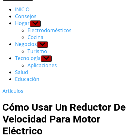
INICIO
Consejos
Hogar
Show
sub
Electrodomésticos
menu
Cocina
Negocios
Show
sub
Turismo
menu
Tecnología
Show
sub
Aplicaciones
menu
Salud
Educación
Artículos
Cómo Usar Un Reductor De
Velocidad Para Motor
Eléctrico