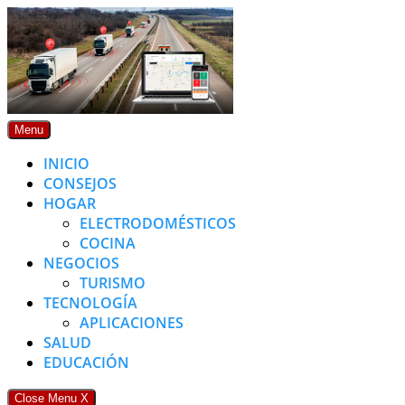
Skip
to
content
Menu
INICIO
CONSEJOS
HOGAR
ELECTRODOMÉSTICOS
COCINA
NEGOCIOS
TURISMO
TECNOLOGÍA
APLICACIONES
SALUD
EDUCACIÓN
Close Menu
X