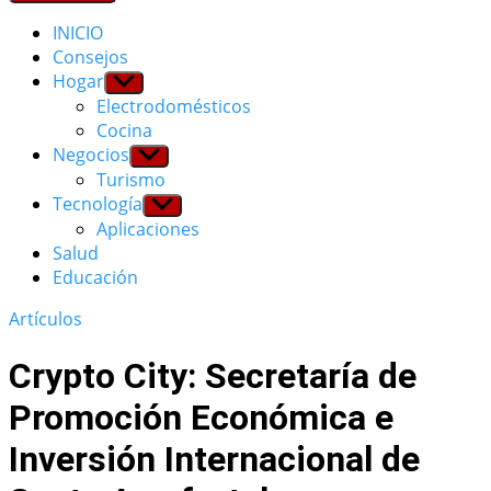
INICIO
Consejos
Hogar
Show
sub
Electrodomésticos
menu
Cocina
Negocios
Show
sub
Turismo
menu
Tecnología
Show
sub
Aplicaciones
menu
Salud
Educación
Artículos
Crypto City: Secretaría de
Promoción Económica e
Inversión Internacional de