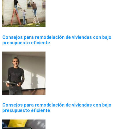
Consejos para remodelación de viviendas con bajo
presupuesto eficiente
Consejos para remodelación de viviendas con bajo
presupuesto eficiente