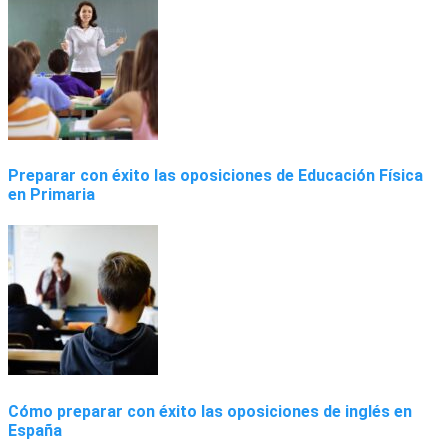
Preparar con éxito las oposiciones de Educación Física
en Primaria
Cómo preparar con éxito las oposiciones de inglés en
España